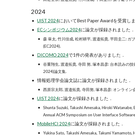
2024
UIST 2024
においてBest Paper Awardを受賞
ECシンポジウム2024
に論文が採録されました．
森 皐太, 竹川佳成, 松村耕平, 渡邉拓貴, 平田
(EC2024).
DICOMO 2024
で1件の発表がありました．
谷重翔生, 渡邉拓貴, 寺田 努, 塚本昌彦: 台本読
2024)論文集.
情報処理学会論文誌に論文が採録されました．
西原宗太郎, 渡邉拓貴, 寺田努, 塚本昌彦: オンライン
UIST 2024
に論文が採録されました．
Shunta Suzuki, Takashi Amesaka, Hiroki Watanabe, B
Annual ACM Symposium on User Interface Software
MobileHCI 2024
に論文が採録されました．
Yukina Sato, Takashi Amesaka, Takumi Yamamoto, Hi