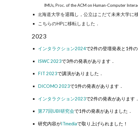
IMUs, Proc. of the ACM on Human-Computer Intera
海道大学を退職し，公立はこだて未来大学に
北
こちらのHPに移転しました．
2023
インタラクション2024
で2件の登壇発表と1件
ISWC 2023
で3件の発表があります．
FIT 2023
で講演がありました．
DICOMO 2023
で1件の発表があります．
インタラクション2023
で2件の発表があります
第77回UBI研究会
で1件の発表がありました．
研究内容が
ITmedia
で取り上げられました！