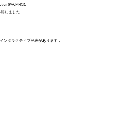
ction (PACMHCI).
移籍しました．
のインタラクティブ発表があります．
．