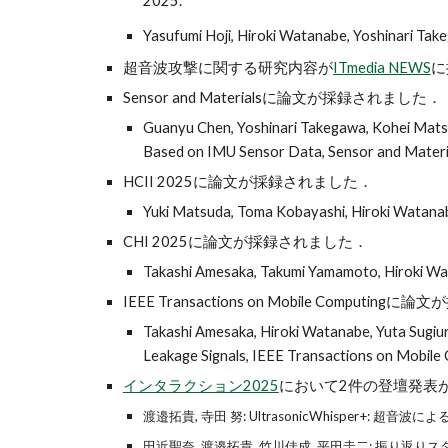
2025.
Yasufumi Hoji, Hiroki Watanabe, Yoshinari Ta
超音波攻撃に関する研究内容が
ITmedia NEWS
に
Sensor and Materialsに論文が採録されました．
Guanyu Chen, Yoshinari Takegawa, Kohei Matsu
Based on IMU Sensor Data, Sensor and Materi
HCII 2025に論文が採録されました．
Yuki Matsuda, Toma Kobayashi, Hiroki Watanabe,
CHI 2025に論文が採録されました．
Takashi Amesaka, Takumi Yamamoto, Hiroki Wat
IEEE Transactions on Mobile Computi
Takashi Amesaka, Hiroki Watanabe, Yuta Sugiu
Leakage Signals, IEEE Transactions on Mobile
インタラクション2025
において2件の登壇発表
渡邉拓貴, 寺田 努: UltrasonicWhisper+
田近聖奈, 渡邉拓貴, 竹川佳成, 平田圭二: 振り